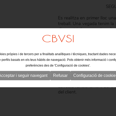
SEGU
Es realitza en primer lloc una
treball. Una vegada tenim la 
d'aquest informe es desprèn u
marc d'una correcta gestió de 
Elaborem el
manual de gest
recepció de les matèries prime
kies pròpies i de tercers per a finalitats analítiques i tècniques, tractant dades nec
e perfils basats en els teus hàbits de navegació. Pots obtenir més informació i confi
S'inclou també l'informe de f
preferències des de 'Configuració de cookies'.
de la seguretat alimentària.
Acceptar i seguir navegant
Refusar
Configuració de cookie
Per a finalitzar es planifica
correcte funcionament del si
del client.