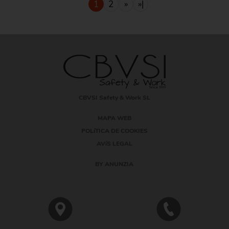
1
2
»
»|
CBVSI Safety & Work SL
MAPA WEB
POLíTICA DE COOKIES
AVíS LEGAL
BY ANUNZIA