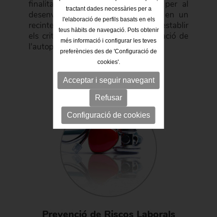
finalitat que constitueixi una guia per al
tractant dades necessàries per a
desenvolupament de les activitats en un
l'elaboració de perfils basats en els
recinte o espai. I té com a objectiu establir
teus hàbits de navegació. Pots obtenir
els criteris essencials per a la regulació de
més informació i configurar les teves
l'autoprotecció, per a la val ...
preferències des de 'Configuració de
cookies'.
Acceptar i seguir navegant
Refusar
Configuració de cookies
Prevenció de Riscos Laborals